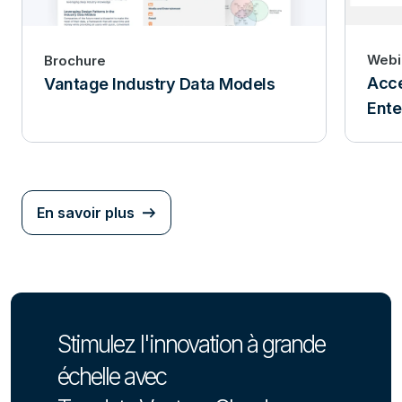
Webi
Brochure
Acce
Vantage Industry Data Models
Ente
En savoir plus
Stimulez l'innovation à grande
échelle avec