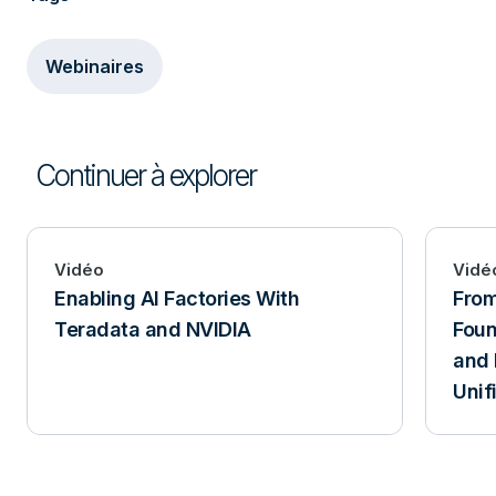
Webinaires
Continuer à explorer
Vidéo
Vidé
Enabling AI Factories With
From
Teradata and NVIDIA
Foun
and 
Unif