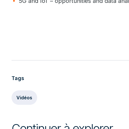
5G and IoT – opportunities and data ana
Tags
Vidéos
Continuer à explorer