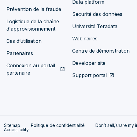
Data platform
Prévention de la fraude
Sécurité des données
Logistique de la chaîne
Université Teradata
d'approvisionnement
Webinaires
Cas d’utilisation
Centre de démonstration
Partenaires
Developer site
Connexion au portail
open_in_new
partenaire
Support portal
open_in_new
Sitemap
Politique de confidentialité
Don’t sell/share my i
Accessibility