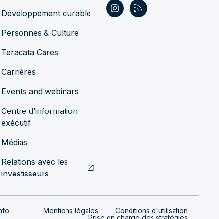
Développement durable
Personnes & Culture
Teradata Cares
Carrières
Events and webinars
Centre d’information
exécutif
Médias
Relations avec les
open_in_new
investisseurs
nfo
Mentions légales
Conditions d'utilisation
Prise en charge des stratégies