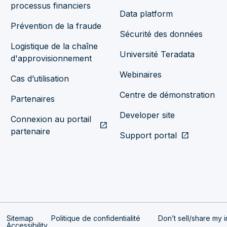
processus financiers
Data platform
Prévention de la fraude
Sécurité des données
Logistique de la chaîne
Université Teradata
d'approvisionnement
Webinaires
Cas d’utilisation
Centre de démonstration
Partenaires
Developer site
Connexion au portail
open_in_new
partenaire
Support portal
open_in_new
Sitemap
Politique de confidentialité
Don’t sell/share my i
Accessibility