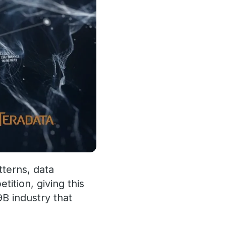
tterns, data
tition, giving this
9B industry that