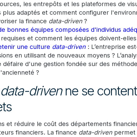
urces, les entrepôts et les plateformes de visu
s plus adaptés et comment configurer l'envir
oriser la finance
data-driven
?
de bonnes équipes composées d'individus adé
requises et comment les équipes doivent-elles
etenir une culture
data-driven
: L’entreprise est
sions en utilisant de nouveaux moyens ? L’anal
 défaire d'une gestion fondée sur des méthodes
l'ancienneté ?
e
data-driven
ne se content
ets
s et réduire le coût des départements financier
teurs financiers. La finance
data-driven
permet 