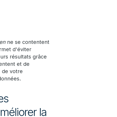
ven
ne se contentent
ermet d'éviter
eurs résultats grâce
sentent et de
s de votre
 données.
es
méliorer la