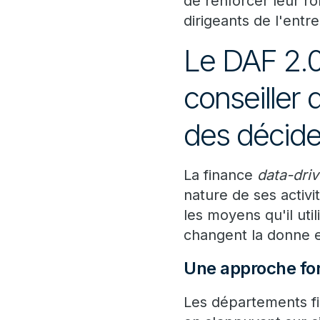
de renforcer leur rô
dirigeants de l'entre
Le DAF 2.0
conseiller 
des décide
La finance
data-dri
nature de ses activi
les moyens qu'il ut
changent la donne en
Une approche fon
Les départements f