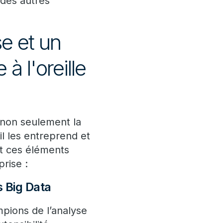
 des autres
e et un
à l'oreille
non seulement la
il les entreprend et
nt ces éléments
rise :
s Big Data
pions de l’analyse