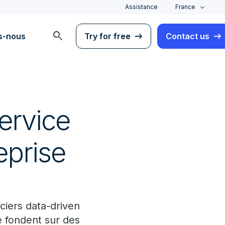
Assistance
France
search
s-nous
Try for free
Contact us
ervice
eprise
iers data-driven
e fondent sur des