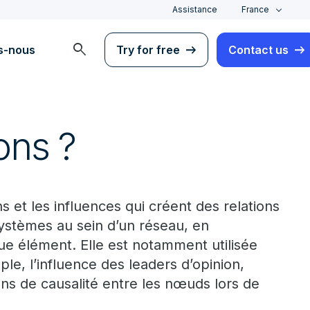
Assistance
France
search
s-nous
Try for free
Contact us
ons ?
 et les influences qui créent des relations
systèmes au sein d’un réseau, en
ue élément. Elle est notamment utilisée
le, l’influence des leaders d’opinion,
ons de causalité entre les nœuds lors de