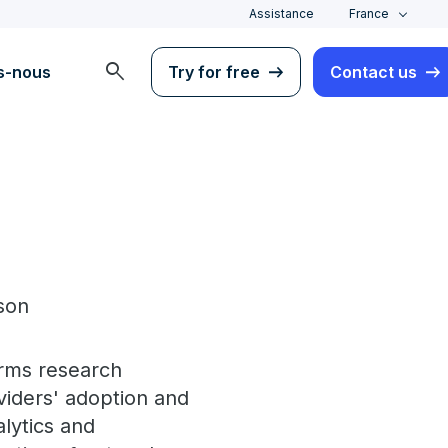
Assistance
France
search
s-nous
Try for free
Contact us
son
orms research
iders' adoption and
alytics and