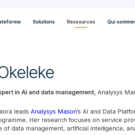
ateforme
Solutions
Ressources
Qui somme
Okeleke
expert in AI and data management,
Analysys Ma
aora leads
Analysys Mason
’s AI and Data Platf
ogramme. Her research focuses on service prov
e of data management, artificial intelligence, an