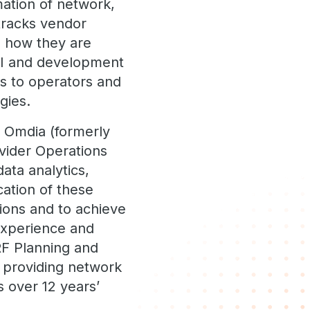
mation of network,
tracks vendor
d how they are
 AI and development
ts to operators and
gies.
t Omdia (formerly
ovider Operations
ata analytics,
cation of these
ions and to achieve
 experience and
RF Planning and
, providing network
s over 12 years’