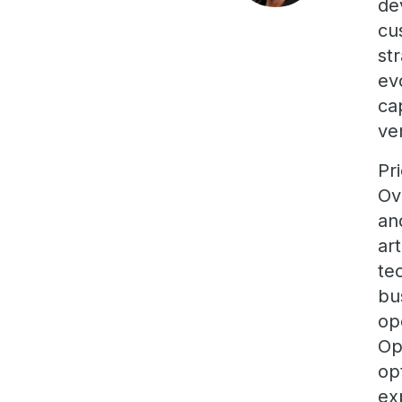
de
cu
st
ev
ca
ve
Pr
Ov
an
ar
te
bu
op
Op
op
ex