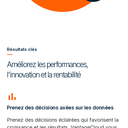
Résultats clés
Améliorez les performances,
l'innovation et la rentabilité
bar_chart
Prenez des décisions axées sur les données
Prenez des décisions éclairées qui favorisent la
croissance et les résultats. VantageCloud vous