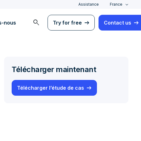
Assistance
France
search
s-nous
Try for free
Contact us
Télécharger maintenant
Télécharger l’étude de cas