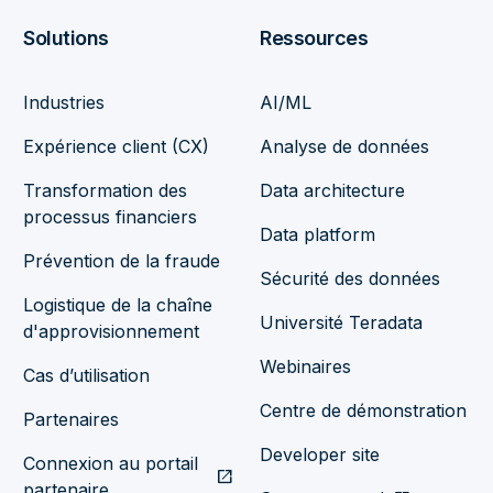
Solutions
Ressources
Industries
AI/ML
Expérience client (CX)
Analyse de données
Transformation des
Data architecture
processus financiers
Data platform
Prévention de la fraude
Sécurité des données
Logistique de la chaîne
Université Teradata
d'approvisionnement
Webinaires
Cas d’utilisation
Centre de démonstration
Partenaires
Developer site
Connexion au portail
open_in_new
partenaire