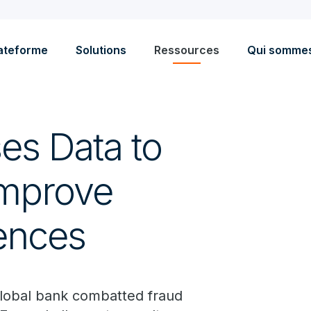
ateforme
Solutions
Ressources
Qui somme
es Data to
Improve
ences
 global bank combatted fraud