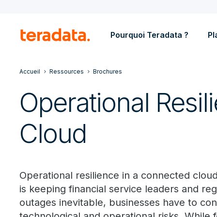
Pourquoi Teradata ?
Pl
Accueil
Ressources
Brochures
Operational Resili
Cloud
Operational resilience in a connected cloud-
is keeping financial service leaders and re
outages inevitable, businesses have to co
technological and operational risks. While f