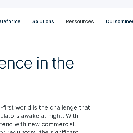
ateforme
Solutions
Ressources
Qui somme
ence in the
first world is the challenge that
gulators awake at night. With
ntend with new commercial,
or regulators, the significant