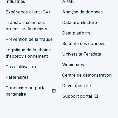
Industries
AI/ML
Expérience client (CX)
Analyse de données
Transformation des
Data architecture
processus financiers
Data platform
Prévention de la fraude
Sécurité des données
Logistique de la chaîne
Université Teradata
d'approvisionnement
Webinaires
Cas d’utilisation
Centre de démonstration
Partenaires
Developer site
Connexion au portail
open_in_new
partenaire
Support portal
open_in_new