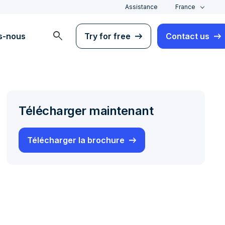
Assistance
France
search
s-nous
Try for free
Contact us
Télécharger maintenant
Télécharger la brochure