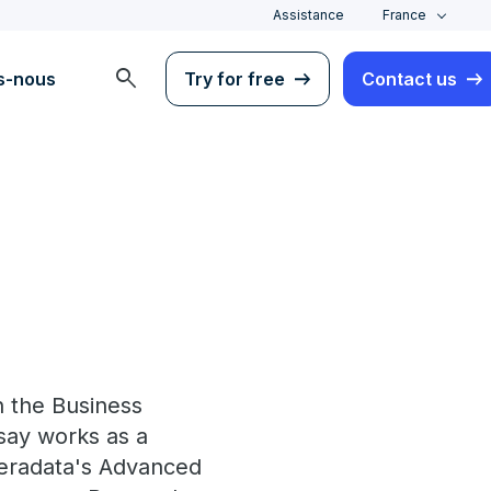
Assistance
France
search
s-nous
Try for free
Contact us
n the Business
dsay works as a
Teradata's Advanced