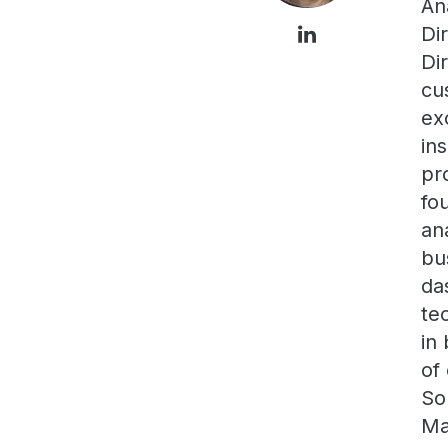
An
Di
Di
cu
ex
in
pr
fo
an
bu
da
te
in
of
So
Ma