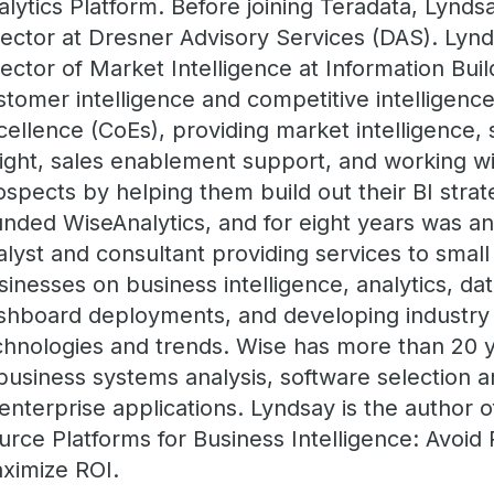
alytics Platform. Before joining Teradata, Lynd
rector at Dresner Advisory Services (DAS). Lyn
rector of Market Intelligence at Information Buil
stomer intelligence and competitive intelligence
cellence (CoEs), providing market intelligence, 
sight, sales enablement support, and working w
ospects by helping them build out their BI strat
unded WiseAnalytics, and for eight years was a
alyst and consultant providing services to sma
sinesses on business intelligence, analytics, da
shboard deployments, and developing industry 
chnologies and trends. Wise has more than 20 
 business systems analysis, software selection 
 enterprise applications. Lyndsay is the author 
urce Platforms for Business Intelligence: Avoid P
ximize ROI.