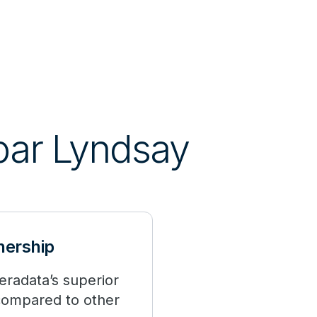
 par Lyndsay
nership
eradata’s superior
compared to other