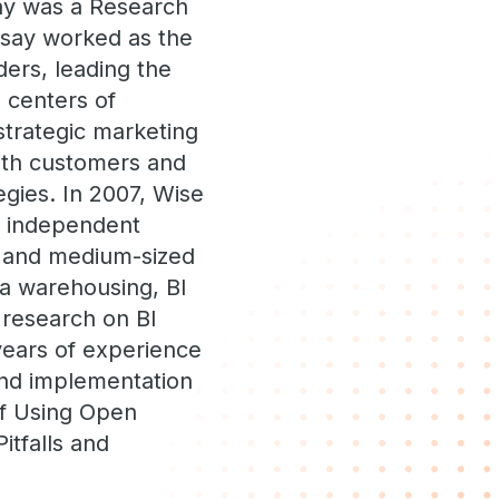
say was a Research
dsay worked as the
ders, leading the
 centers of
strategic marketing
ith customers and
egies. In 2007, Wise
n independent
ll and medium-sized
ta warehousing, BI
research on BI
years of experience
and implementation
of Using Open
itfalls and