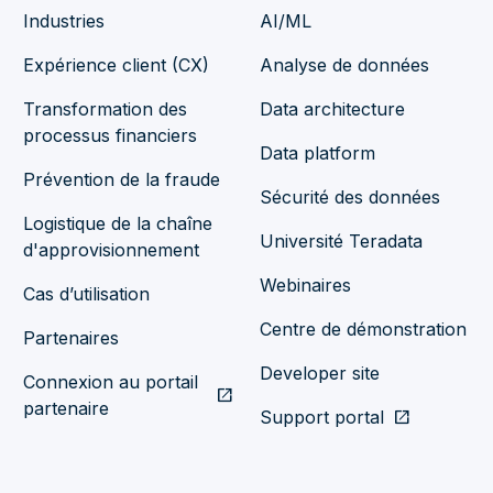
Industries
AI/ML
Expérience client (CX)
Analyse de données
Transformation des
Data architecture
processus financiers
Data platform
Prévention de la fraude
Sécurité des données
Logistique de la chaîne
Université Teradata
d'approvisionnement
Webinaires
Cas d’utilisation
Centre de démonstration
Partenaires
Developer site
Connexion au portail
open_in_new
partenaire
Support portal
open_in_new