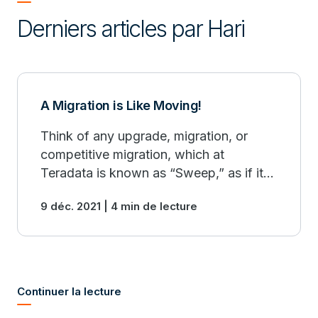
Derniers articles par Hari
A Migration is Like Moving!
Think of any upgrade, migration, or
competitive migration, which at
Teradata is known as “Sweep,” as if it
were a move of your residence, which
9 déc. 2021 | 4 min de lecture
of course, it is - for your business.
Continuer la lecture