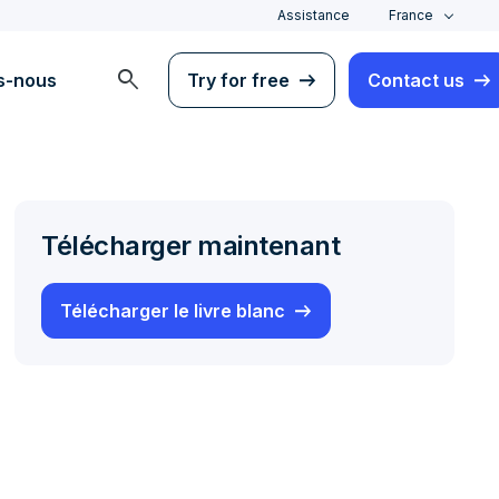
Assistance
France
search
s-nous
Try for free
Contact us
Télécharger maintenant
Télécharger le livre blanc