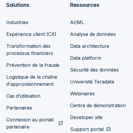
Solutions
Ressources
Industries
AI/ML
Expérience client (CX)
Analyse de données
Transformation des
Data architecture
processus financiers
Data platform
Prévention de la fraude
Sécurité des données
Logistique de la chaîne
Université Teradata
d'approvisionnement
Webinaires
Cas d’utilisation
Centre de démonstration
Partenaires
Developer site
Connexion au portail
open_in_new
partenaire
Support portal
open_in_new