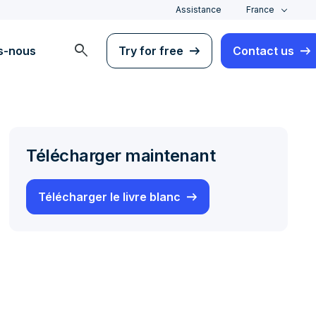
Assistance
France
search
s-nous
Try for free
Contact us
Télécharger maintenant
Télécharger le livre blanc