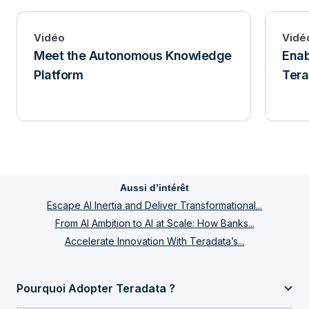
Vidéo
Vidé
Meet the Autonomous Knowledge
Enab
Platform
Tera
Aussi d’intérêt
Escape AI Inertia and Deliver Transformational...
From AI Ambition to AI at Scale: How Banks...
Accelerate Innovation With Teradata’s...
Pourquoi Adopter Teradata ?