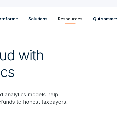
ateforme
Solutions
Ressources
Qui somme
ud with
ics
d analytics models help
efunds to honest taxpayers.