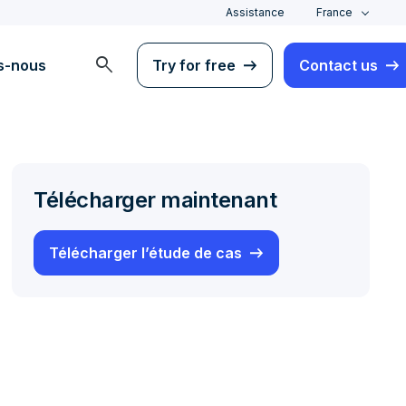
Assistance
France
search
s-nous
Try for free
Contact us
Télécharger maintenant
Télécharger l’étude de cas