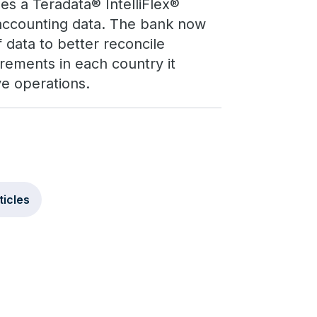
zes a Teradata® IntelliFlex®
d accounting data. The bank now
 data to better reconcile
irements in each country it
ve operations.
ticles