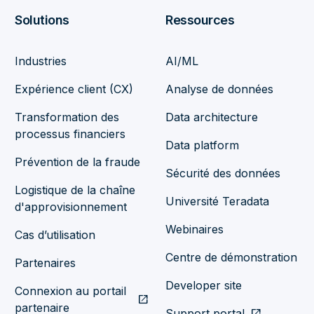
Solutions
Ressources
Industries
AI/ML
Expérience client (CX)
Analyse de données
Transformation des
Data architecture
processus financiers
Data platform
Prévention de la fraude
Sécurité des données
Logistique de la chaîne
Université Teradata
d'approvisionnement
Webinaires
Cas d’utilisation
Centre de démonstration
Partenaires
Developer site
Connexion au portail
open_in_new
partenaire
Support portal
open_in_new