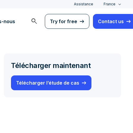
Assistance
France
search
s-nous
Try for free
Contact us
Télécharger maintenant
Télécharger l’étude de cas