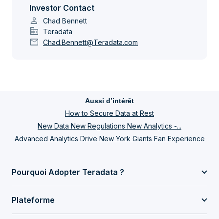
Investor Contact
person
Chad Bennett
domain
Teradata
mail
Chad.Bennett@Teradata.com
Aussi d’intérêt
How to Secure Data at Rest
New Data New Regulations New Analytics -...
Advanced Analytics Drive New York Giants Fan Experience
Pourquoi Adopter Teradata ?
Plateforme