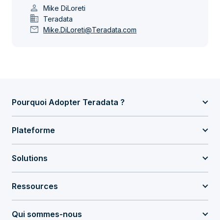
person
Mike DiLoreti
domain
Teradata
mail
Mike.DiLoreti@Teradata.com
Pourquoi Adopter Teradata ?
Plateforme
Solutions
Ressources
Qui sommes-nous