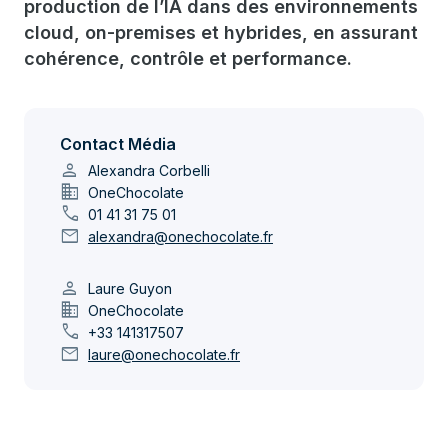
production de l’IA dans des environnements
cloud, on-premises et hybrides, en assurant
cohérence, contrôle et performance.
Contact Média
person
Alexandra Corbelli
domain
OneChocolate
call
01 41 31 75 01
mail
alexandra@onechocolate.fr
person
Laure Guyon
domain
OneChocolate
call
+33 141317507
mail
laure@onechocolate.fr