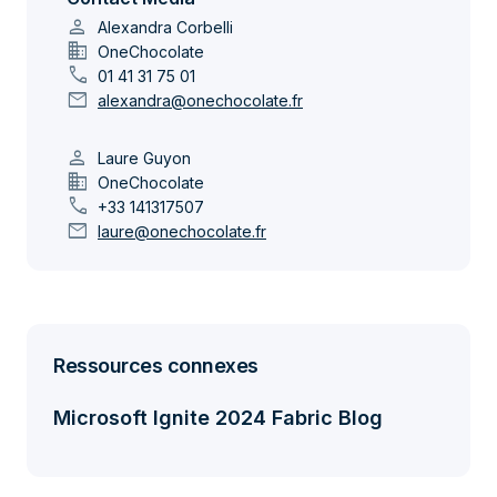
person
Alexandra Corbelli
domain
OneChocolate
call
01 41 31 75 01
mail
alexandra@onechocolate.fr
person
Laure Guyon
domain
OneChocolate
call
+33 141317507
mail
laure@onechocolate.fr
Ressources connexes
Microsoft Ignite 2024 Fabric Blog