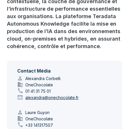
contextuelle, la couche de gouvernance et
l’infrastructure de performance essentielles
aux organisations. La plateforme Teradata
Autonomous Knowledge facilite la mise en
production de l’IA dans des environnements
cloud, on-premises et hybrides, en assurant
cohérence, contrôle et performance.
Contact Média
person
Alexandra Corbelli
domain
OneChocolate
call
01 41 31 75 01
mail
alexandra@onechocolate.fr
person
Laure Guyon
domain
OneChocolate
call
+33 141317507