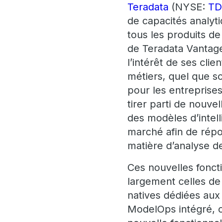
Teradata
(NYSE:
T
de capacités analy
tous les produits d
de Teradata Vantage
l’intérêt de ses cli
métiers, quel que so
pour les entreprise
tirer parti de nouve
des modèles d’intell
marché afin de répo
matière d’analyse d
Ces nouvelles fonct
largement celles de
natives dédiées aux 
ModelOps intégré, co