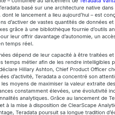
lité – combinée au lancement de
Teradata Vant
Teradata basé sur une architecture native dans 
, dont le lancement a lieu aujourd’hui – est co
ens d’activer de vastes quantités de données e
es grâce à une bibliothèque fournie d’outils an
ur leur offrir davantage d’autonomie, un accès 
en temps réel.
nées dépend de leur capacité à être traitées et
 temps métier afin de les rendre intelligibles 
 déclare Hillary Ashton, Chief Product Officer c
es d’activité, Teradata a concentré son attentio
s les moyens de maximiser la valeur extraite de
ances constamment élevées, une évolutivité i
onnalités analytiques. Grâce au lancement de T
t à la mise à disposition de ClearScape Analyti
tage, Teradata poursuit sa longue tradition d’é