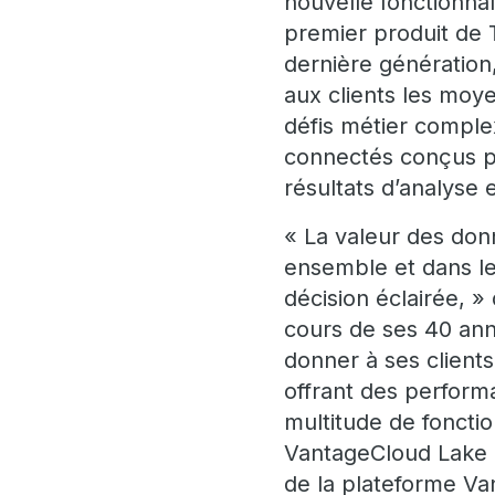
nouvelle fonctionna
premier produit de 
dernière génération
aux clients les moy
défis métier complex
connectés conçus po
résultats d’analyse 
« La valeur des don
ensemble et dans les
décision éclairée, »
cours de ses 40 anné
donner à ses client
offrant des perform
multitude de foncti
VantageCloud Lake e
de la plateforme Van