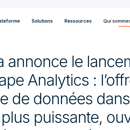
ateforme
Solutions
Ressources
Qui somme
a annonce le lance
pe Analytics : l’off
se de données dans
 plus puissante, ouv