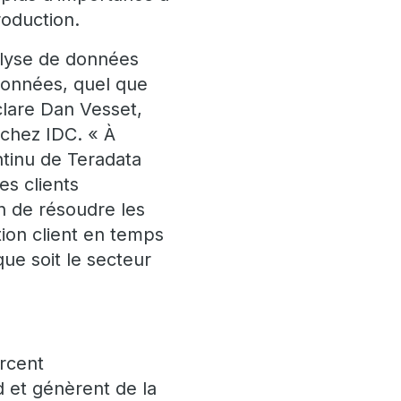
oduction.
alyse de données
 données, quel que
éclare Dan Vesset,
chez IDC. « À
ntinu de Teradata
s clients
in de résoudre les
tion client en temps
que soit le secteur
orcent
 et génèrent de la