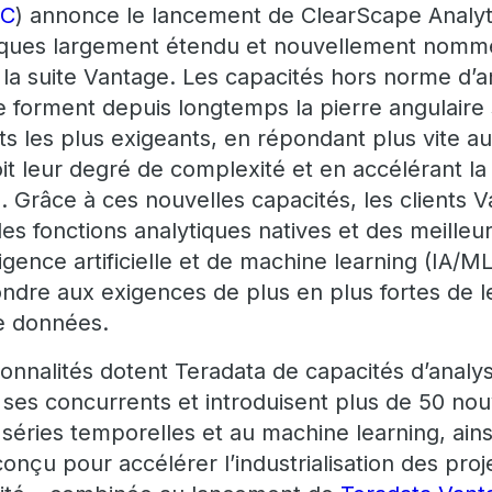
DC
) annonce le lancement de ClearScape Analy
tiques largement étendu et nouvellement nomm
e la suite Vantage. Les capacités hors norme d
 forment depuis longtemps la pierre angulaire 
ents les plus exigeants, en répondant plus vite
it leur degré de complexité et en accélérant la
s. Grâce à ces nouvelles capacités, les clients
lles fonctions analytiques natives et des meilleur
igence artificielle et de machine learning (IA/ML)
ndre aux exigences de plus en plus fortes de l
e données.
ionnalités dotent Teradata de capacités d’analy
 ses concurrents et introduisent plus de 50 nou
séries temporelles et au machine learning, ainsi
nçu pour accélérer l’industrialisation des proj