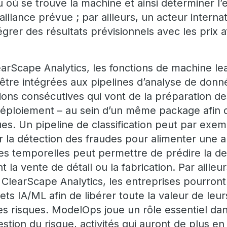
eu où se trouve la machine et ainsi déterminer 
aillance prévue ; par ailleurs, un acteur interna
tégrer des résultats prévisionnels avec les prix 
earScape Analytics, les fonctions de machine l
être intégrées aux pipelines d’analyse de donn
ons consécutives qui vont de la préparation de
déploiement – au sein d’un même package afin 
es. Un pipeline de classification peut par exem
 la détection des fraudes pour alimenter une ap
ries temporelles peut permettre de prédire la 
la vente de détail ou la fabrication. Par ailleurs
ClearScape Analytics, les entreprises pourron
ojets IA/ML afin de libérer toute la valeur de leu
les risques. ModelOps joue un rôle essentiel d
stion du risque, activités qui auront de plus e