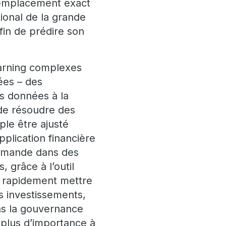
l’emplacement exact
tional de la grande
afin de prédire son
earning complexes
ées – des
s données à la
de résoudre des
ple être ajusté
plication financière
demande dans des
, grâce à l’outil
t rapidement mettre
rs investissements,
ans la gouvernance
n plus d’importance à