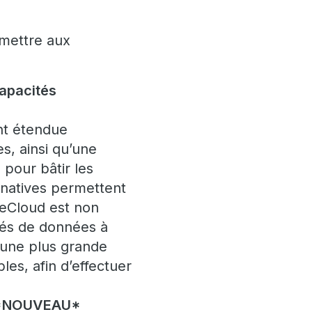
rmettre aux
capacités
nt étendue
s, ainsi qu’une
pour bâtir les
 natives permettent
geCloud est non
tés de données à
’une plus grande
es, afin d’effectuer
– *NOUVEAU*