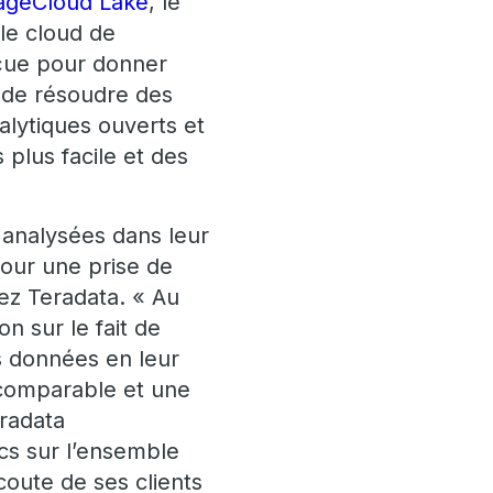
ageCloud Lake
, le
le cloud de
nçue pour donner
t de résoudre des
alytiques ouverts et
plus facile et des
 analysées dans leur
pour une prise de
hez Teradata. « Au
n sur le fait de
s données en leur
ncomparable et une
eradata
cs sur l’ensemble
coute de ses clients