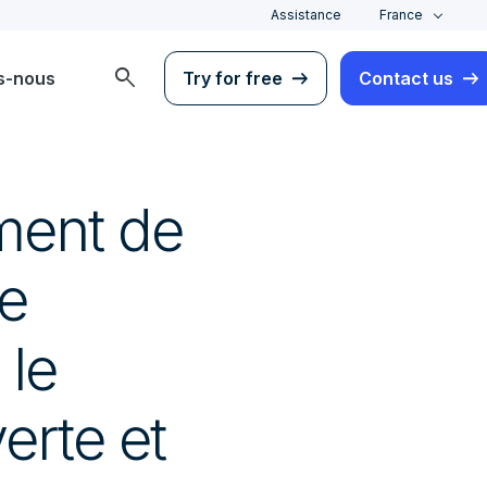
Assistance
France
search
s-nous
Try for free
Contact us
ment de
re
 le
erte et