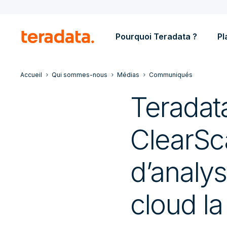
Pourquoi Teradata ?
Pl
Accueil
Qui sommes-nous
Médias
Communiqués
Teradat
ClearSca
d’analy
cloud la