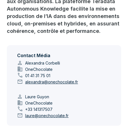
aux organisations. La plateforme Teradata
Autonomous Knowledge facilite la mise en
production de l’IA dans des environnements
cloud, on-premises et hybrides, en assurant
cohérence, contrôle et performance.
Contact Média
person
Alexandra Corbelli
domain
OneChocolate
call
01 41 31 75 01
mail
alexandra@onechocolate.fr
person
Laure Guyon
domain
OneChocolate
call
+33 141317507
mail
laure@onechocolate.fr