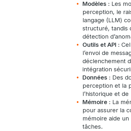
Modèles :
Les mod
perception, le r
langage (LLM) con
structuré, tandis
détection d’anoma
Outils et API :
Cell
l’envoi de messag
déclenchement de 
intégration sécur
Données :
Des do
perception et la 
l’historique et de
Mémoire :
La mémo
pour assurer la c
mémoire aide un a
tâches.