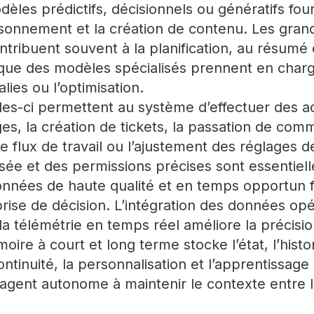
èles prédictifs, décisionnels ou génératifs four
aisonnement et la création de contenu. Les gra
tribuent souvent à la planification, au résumé
 que des modèles spécialisés prennent en charge
lies ou l’optimisation.
es-ci permettent au système d’effectuer des ac
es, la création de tickets, la passation de com
flux de travail ou l’ajustement des réglages d
isée et des permissions précises sont essentiell
nnées de haute qualité et en temps opportun f
prise de décision. L’intégration des données opé
 la télémétrie en temps réel améliore la précision
ire à court et long terme stocke l’état, l’histor
ontinuité, la personnalisation et l’apprentissag
gent autonome à maintenir le contexte entre le