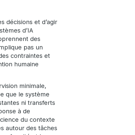
 décisions et d’agir
ystèmes d’IA
apprennent des
implique pas un
des contraintes et
ention humaine
rvision minimale,
fie que le système
antes ni transferts
éponse à de
science du contexte
es autour des tâches