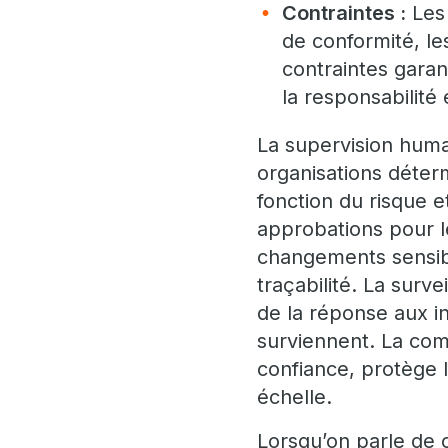
Contraintes :
Les 
de conformité, le
contraintes garan
la responsabilité 
La supervision huma
organisations déter
fonction du risque e
approbations pour l
changements sensible
traçabilité. La surv
de la réponse aux i
surviennent. La com
confiance, protège l
échelle.
Lorsqu’on parle de c