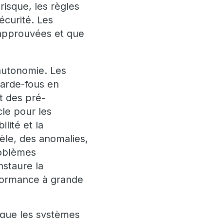
risque, les règles
écurité. Les
s approuvées et que
’autonomie. Les
garde-fous en
t des pré-
le pour les
lité et la
dèle, des anomalies,
roblèmes
nstaure la
erformance à grande
r que les systèmes