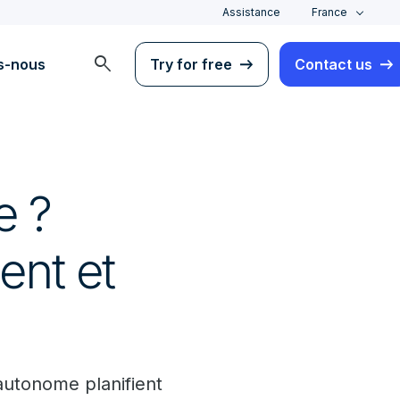
Assistance
France
search
s-nous
Try for free
Contact us
e ?
ent et
autonome planifient