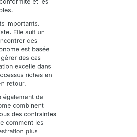
conformité et les
bles.
ts importants.
ste. Elle suit un
rencontrer des
autonome est basée
, gérer des cas
sation excelle dans
rocessus riches en
en retour.
te également de
onome combinent
sous des contraintes
ifie comment les
stration plus