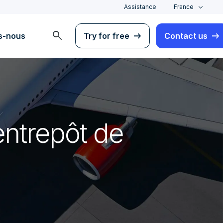
Assistance
France
search
s-nous
Try for free
Contact us
entrepôt de