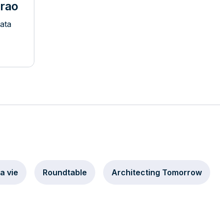
arao
Data
a vie
Roundtable
Architecting Tomorrow