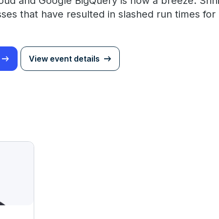
d and Google BigQuery is now a breeze. Sriniv
es that have resulted in slashed run times for 
View event details