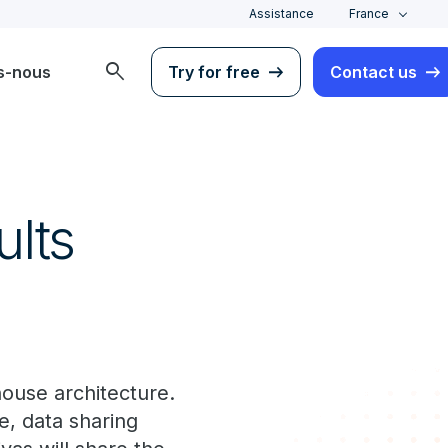
Assistance
France
search
s-nous
Try for free
Contact us
ults
house architecture.
, data sharing