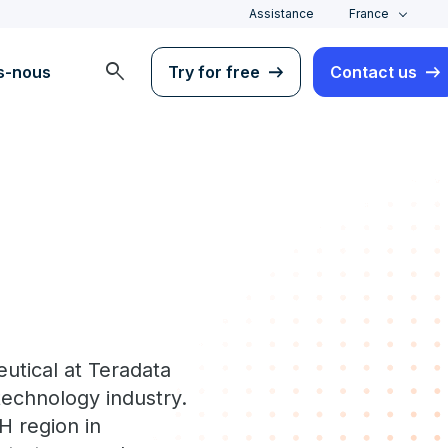
Assistance
France
search
s-nous
Try for free
Contact us
utical at Teradata
technology industry.
H region in