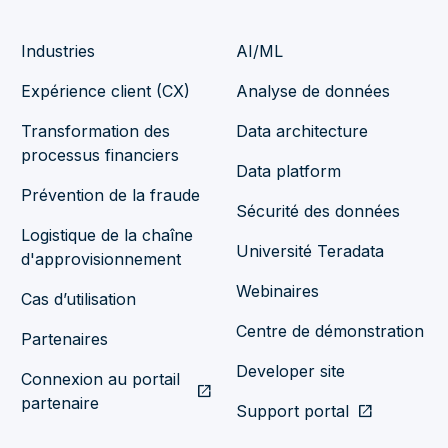
Industries
AI/ML
Expérience client (CX)
Analyse de données
Transformation des
Data architecture
processus financiers
Data platform
Prévention de la fraude
Sécurité des données
Logistique de la chaîne
Université Teradata
d'approvisionnement
Webinaires
Cas d’utilisation
Centre de démonstration
Partenaires
Developer site
Connexion au portail
open_in_new
partenaire
Support portal
open_in_new