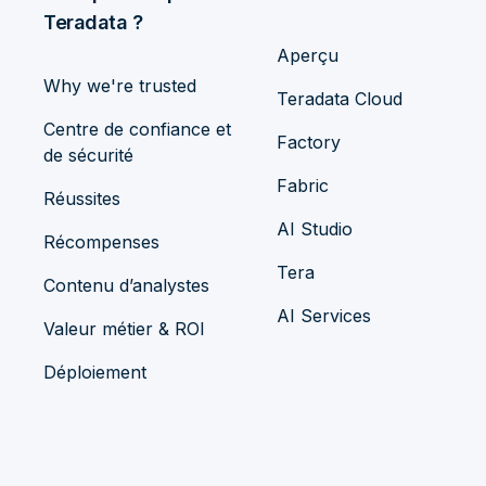
Teradata ?
Aperçu
Why we're trusted
Teradata Cloud
Centre de confiance et
Factory
de sécurité
Fabric
Réussites
AI Studio
Récompenses
Tera
Contenu d’analystes
AI Services
Valeur métier & ROI
Déploiement