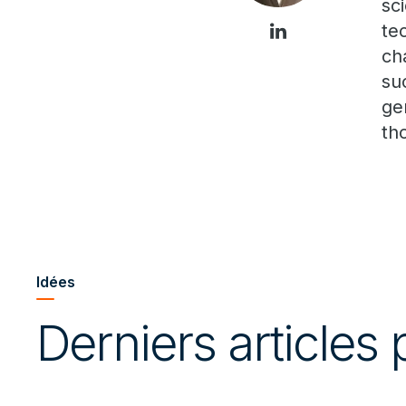
sc
te
ch
su
ge
th
Idées
Derniers articles