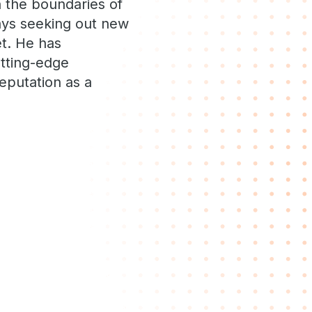
h the boundaries of
lways seeking out new
et. He has
tting-edge
reputation as a