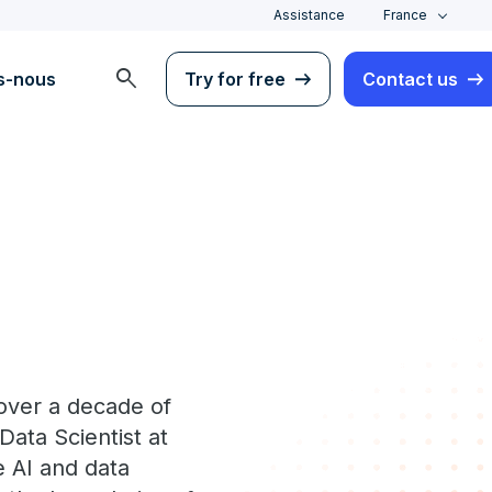
Assistance
France
search
s-nous
Try for free
Contact us
 over a decade of
ata Scientist at
e AI and data