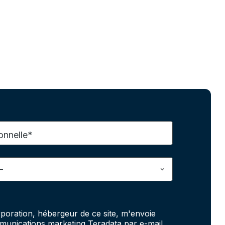
onnelle*
poration, hébergeur de ce site, m'envoie
unications marketing Teradata par e-mail