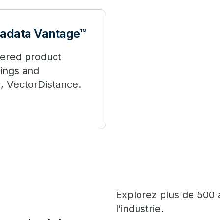
radata Vantage™
wered product
ings and
n, VectorDistance.
Explorez plus de 500 
l’industrie.