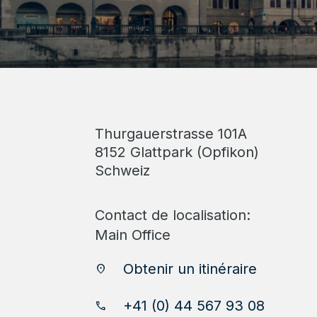
Thurgauerstrasse 101A
8152 Glattpark (Opfikon)
Schweiz
Contact de localisation:
Main Office
Obtenir un itinéraire
location_on
+41 (0) 44 567 93 08
phone