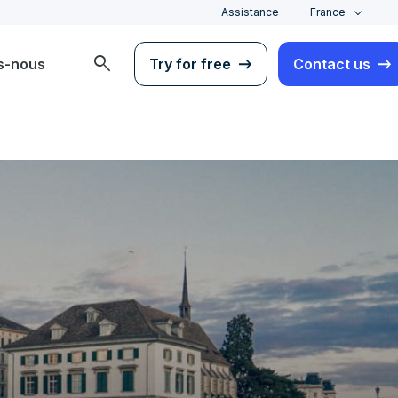
Assistance
France
search
s-nous
Try for free
Contact us