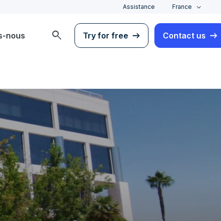
Assistance
France
search
s-nous
Try for free
Contact us