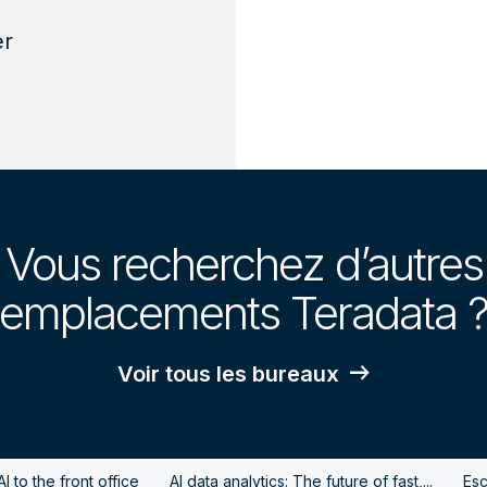
er
Vous recherchez d’autres
emplacements Teradata 
Voir tous les bureaux
 to the front office
AI data analytics: The future of fast,...
Esc