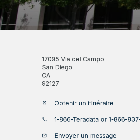
17095 Via del Campo
San Diego
CA
92127
Obtenir un itinéraire
location_on
1-866-Teradata or 1-866-83
phone
Envoyer un message
email