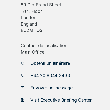
69 Old Broad Street
17th. Floor
London
England
EC2M 1QS
Contact de localisation:
Main Office
Obtenir un itinéraire
location_on
+44 20 8044 3433
phone
Envoyer un message
email
Visit Executive Briefing Center
domain