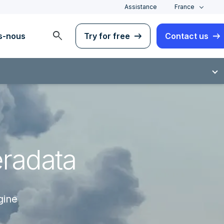
Assistance
France
search
s-nous
Try for free
Contact us
eradata
gine