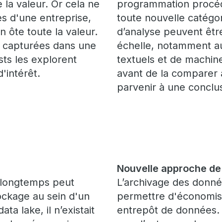
la valeur. Or cela ne
programmation procéd
es d'une entreprise,
toute nouvelle catégo
n ôte toute la valeur.
d’analyse peuvent êtr
t capturées dans une
échelle, notamment a
sts les explorent
textuels et de machin
'intérêt.
avant de la comparer à
parvenir à une conclu
Nouvelle approche de 
s longtemps peut
L’archivage des donné
ockage au sein d'un
permettre d'économise
ta lake, il n’existait
entrepôt de données. Av