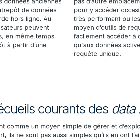
s données anciennes
pas d’autre emplacem
ntrepôt de données
pour y accéder occas
de hors ligne. Au
très performant ou le
lisateurs peuvent
moyen d’outils de requ
ves, en même temps
facilement accéder à
t à partir d’une
qu'aux données actives
requête unique.
écueils courants des
data 
nt comme un moyen simple de gérer et d’explo
ils ne sont pas aussi simples qu’ils en ont l’air