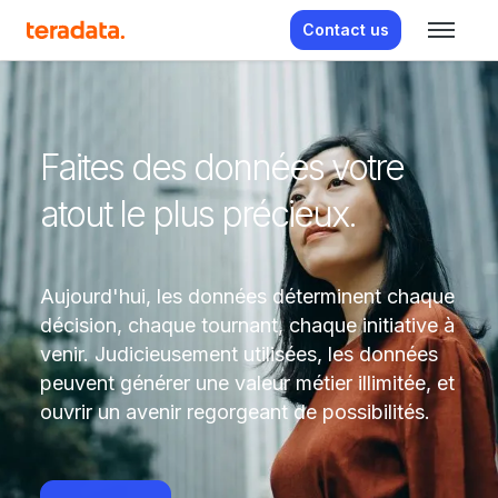
Contact us
Faites des données votre
atout le plus précieux.
Aujourd'hui, les données déterminent chaque
décision, chaque tournant, chaque initiative à
venir. Judicieusement utilisées, les données
peuvent générer une valeur métier illimitée, et
ouvrir un avenir regorgeant de possibilités.